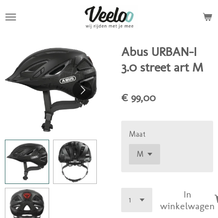
Ga
direct
naar
de
Abus URBAN-I
hoofdinhoud
3.0 street art M
€ 99,00
Maat
In
winkelwagen