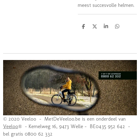
meest succesvolle helmen.
D
D
S
D
e
e
h
e
l
e
a
l
e
l
r
e
n
e
n
© 2020 Veeloo - MetDeVeeloo.be is een onderdeel van
Veeloo
® - Kemelweg 16, 9473 Welle - BE0435 952 642 -
bel gratis 0800 62 332