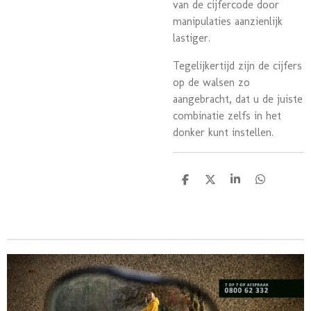
van de cijfercode door
manipulaties aanzienlijk
lastiger.
Tegelijkertijd zijn de cijfers
op de walsen zo
aangebracht, dat u de juiste
combinatie zelfs in het
donker kunt instellen.
D
D
S
D
e
e
h
e
l
e
a
l
e
l
r
e
n
e
n