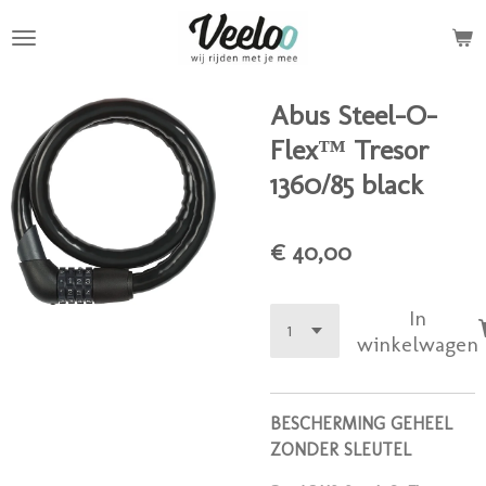
Ga
direct
naar
de
Abus Steel-O-
hoofdinhoud
Flex™ Tresor
1360/85 black
€ 40,00
In
winkelwagen
BESCHERMING GEHEEL
ZONDER SLEUTEL