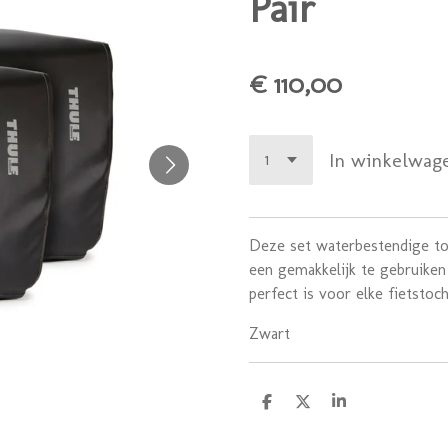
Pair
€ 110,00
In winkelwag
Deze set waterbestendige to
een gemakkelijk te gebruike
perfect is voor elke fietstoch
Zwart
D
D
S
e
e
h
l
e
a