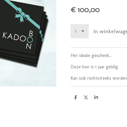
€ 100,00
In winkelwag
Het ideale geschenk...
Deze bon is 1 jaar geldig.
Kan ook rechtstreeks worden
D
D
S
e
e
h
l
e
a
e
l
r
n
e