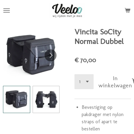
Ga
direct
naar
de
Vincita SoCity
hoofdinhoud
Normal Dubbel
€ 70,00
In
winkelwagen
Bevestiging op
pakdrager met nylon
straps of apart te
bestellen