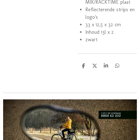
MIK/RACKTIME plaat
Reflecterende strips en
logo's
33 x 12,5 x 32 cm
Inhoud 13l x 2
zwart
D
D
S
D
e
e
h
e
l
e
a
l
e
l
r
e
n
e
n