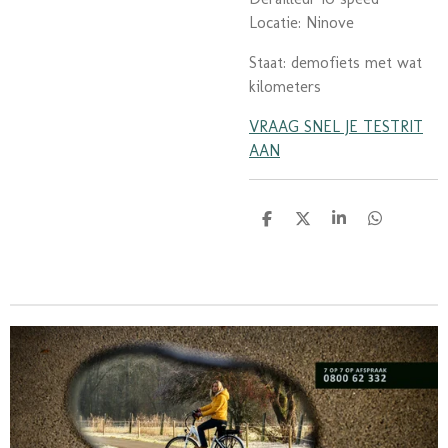
Locatie: Ninove
Staat: demofiets met wat
kilometers
VRAAG SNEL JE TESTRIT
AAN
D
D
S
D
e
e
h
e
l
e
a
l
e
l
r
e
n
e
n