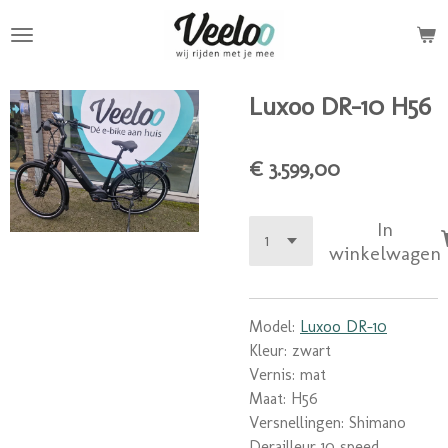
Ga
direct
naar
de
Luxoo DR-10 H56
hoofdinhoud
€ 3.599,00
In
winkelwagen
Model:
Luxoo DR-10
Kleur: zwart
Vernis: mat
Maat: H56
Versnellingen: Shimano
Derailleur 10 speed