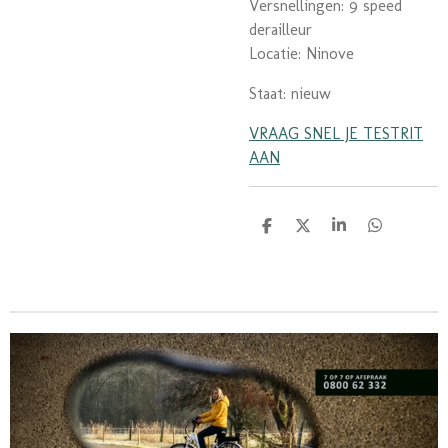
Versnellingen: 9 speed
derailleur
Locatie: Ninove
Staat: nieuw
VRAAG SNEL JE TESTRIT
AAN
D
D
S
D
e
e
h
e
l
e
a
l
e
l
r
e
n
e
n