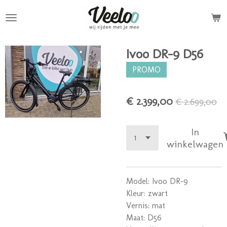
Ga
direct
naar
de
Ivoo DR-9 D56
hoofdinhoud
PROMO
€ 2.399,00
€ 2.699,00
In
winkelwagen
Model: Ivoo DR-9
Kleur: zwart
Vernis: mat
Maat: D56