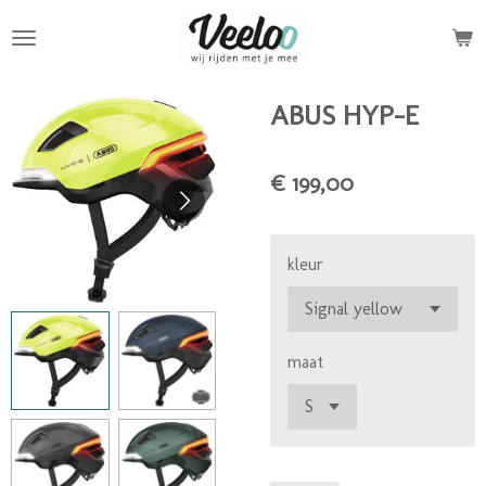
Ga
direct
naar
de
ABUS HYP-E
hoofdinhoud
€ 199,00
kleur
maat